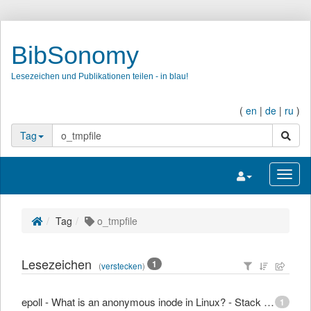
BibSonomy
Lesezeichen und Publikationen teilen - in blau!
(
en
|
de
|
ru
)
Suche
Tag
Navigation umsc
Navig
Tag
o_tmpfile
Lesezeichen
1
(
verstecken
)
epoll - What is an anonymous inode in Linux? - Stack Overflow
1