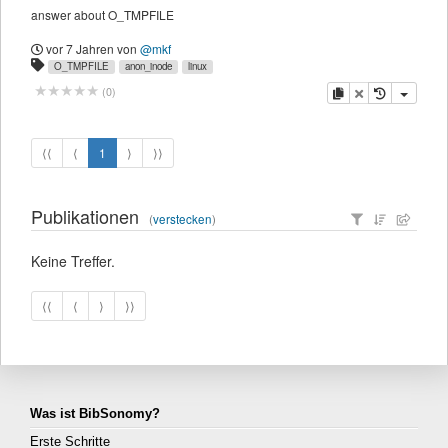
answer about O_TMPFILE
vor 7 Jahren
von
@mkf
O_TMPFILE
anon_inode
linux
Kopieren
Löschen
(
0
)
⟨⟨
⟨
1
⟩
⟩⟩
Publikationen
(
verstecken
)
Keine Treffer.
⟨⟨
⟨
⟩
⟩⟩
Was ist BibSonomy?
Erste Schritte