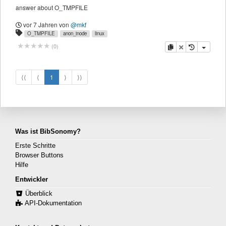
answer about O_TMPFILE
vor 7 Jahren
von
@mkf
O_TMPFILE
anon_inode
linux
Kopieren
Löschen
(
0
)
⟨⟨
⟨
1
⟩
⟩⟩
Was ist BibSonomy?
Erste Schritte
Browser Buttons
Hilfe
Entwickler
Überblick
API-Dokumentation