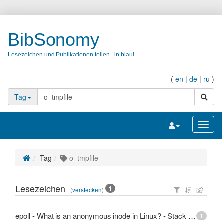
BibSonomy
Lesezeichen und Publikationen teilen - in blau!
(
en
|
de
|
ru
)
Suche
Tag
Navigation umsc
Navig
Tag
o_tmpfile
Lesezeichen
1
(
verstecken
)
epoll - What is an anonymous inode in Linux? - Stack Overflow
1