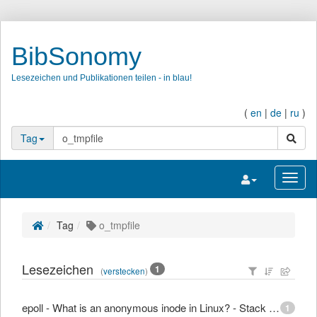
BibSonomy
Lesezeichen und Publikationen teilen - in blau!
(
en
|
de
|
ru
)
Suche
Tag
Navigation umsc
Navig
Tag
o_tmpfile
Lesezeichen
1
(
verstecken
)
epoll - What is an anonymous inode in Linux? - Stack Overflow
1