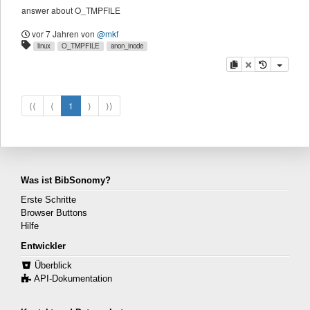
answer about O_TMPFILE
vor 7 Jahren
von
@mkf
linux
O_TMPFILE
anon_inode
Kopieren
Löschen
⟨⟨
⟨
1
⟩
⟩⟩
Was ist BibSonomy?
Erste Schritte
Browser Buttons
Hilfe
Entwickler
Überblick
API-Dokumentation