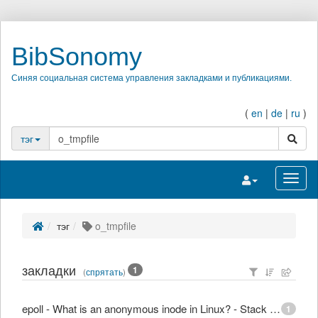
BibSonomy
Синяя социальная система управления закладками и публикациями.
(
en
|
de
|
ru
)
поиск
тэг
Переключить на
Перек
тэг
o_tmpfile
закладки
1
(
спрятать
)
epoll - What is an anonymous inode in Linux? - Stack Overflow
1