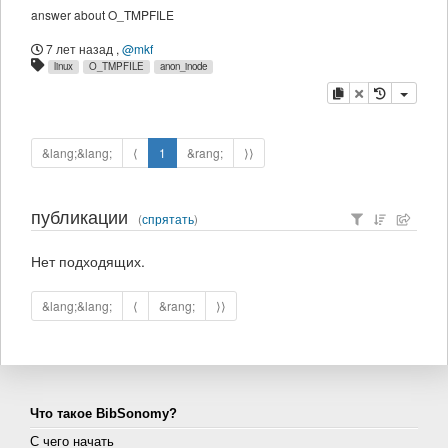
answer about O_TMPFILE
7 лет назад
,
@mkf
linux
O_TMPFILE
anon_inode
копировать
удалить
&lang;&lang;
⟨
1
&rang;
⟩⟩
публикации
(
спрятать
)
Нет подходящих.
&lang;&lang;
⟨
&rang;
⟩⟩
Что такое BibSonomy?
С чего начать