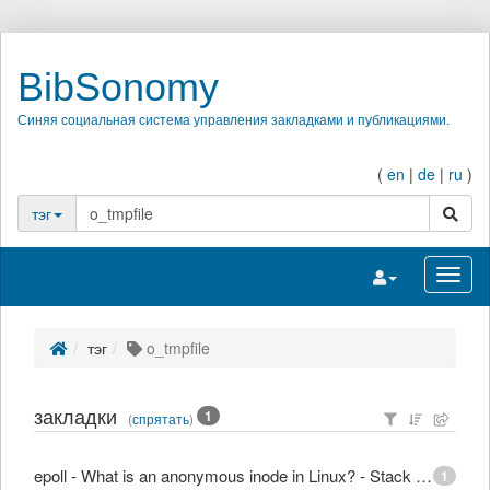
BibSonomy
Синяя социальная система управления закладками и публикациями.
(
en
|
de
|
ru
)
поиск
тэг
Переключить на
Перек
тэг
o_tmpfile
закладки
1
(
спрятать
)
epoll - What is an anonymous inode in Linux? - Stack Overflow
1