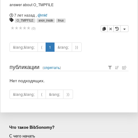
answer about O_TMPFILE
7 лет назад
,
@mkf
O_TMPFILE
anon_inode
linux
копировать
удалить
(
0
)
&lang;&lang;
⟨
1
&rang;
⟩⟩
публикации
(
спрятать
)
Нет подходящих.
&lang;&lang;
⟨
&rang;
⟩⟩
Что такое BibSonomy?
С чего начать