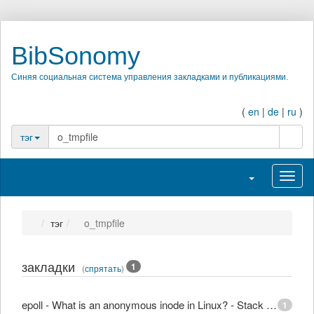
BibSonomy
Синяя социальная система управления закладками и публикациями.
(
en
|
de
|
ru
)
поиск
тэг
Переключить н
Перек
тэг
o_tmpfile
закладки
1
(
спрятать
)
epoll - What is an anonymous inode in Linux? - Stack Overflow
1