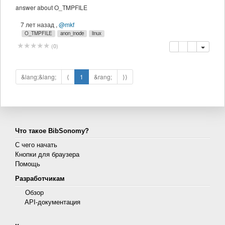
answer about O_TMPFILE
7 лет назад
,
@mkf
O_TMPFILE
anon_inode
linux
копировать
удалить
(
0
)
&lang;&lang;
⟨
1
&rang;
⟩⟩
Что такое BibSonomy?
С чего начать
Кнопки для браузера
Помощь
Разработчикам
Обзор
API-документация