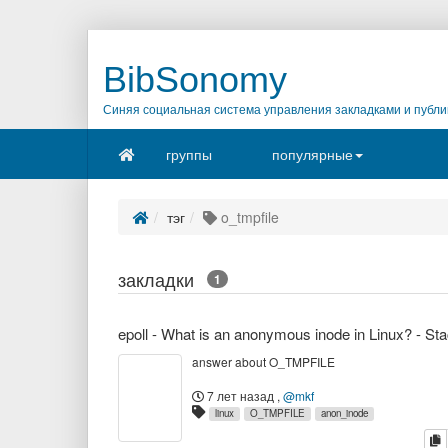
BibSonomy
Синяя социальная система управления закладками и публи
группы
популярные
тэг
o_tmpfile
закладки
1
answer about O_TMPFILE
7 лет назад
,
@mkf
linux
O_TMPFILE
anon_inode
к