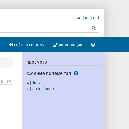
(
en
|
de
|
ru
)
поиск
войти в систему
регистрация
просмотр
сходные по теме тэги
+
|
linux
+
|
anon_inode