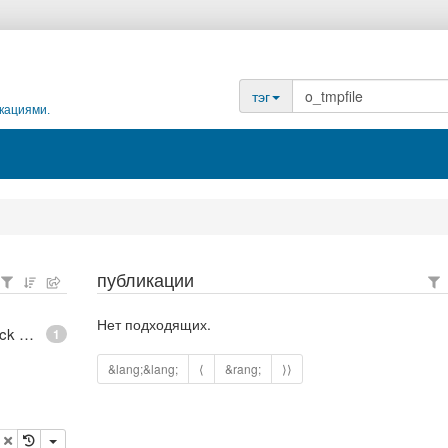
тэг
кациями.
публикации
Нет подходящих.
epoll - What is an anonymous inode in Linux? - Stack Overflow
1
&lang;&lang;
⟨
&rang;
⟩⟩
опировать
удалить