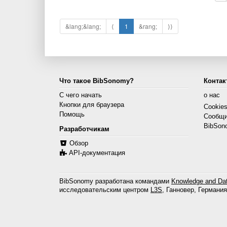
&lang;&lang;
⟨
1
&rang;
⟩⟩
Что такое BibSonomy?
Контак
С чего начать
о нас
Кнопки для браузера
Cookie
Помощь
Сообщи
BibSon
Разработчикам
Обзор
API-документация
BibSonomy разработана командами
Knowledge and Dat
исследовательским центром
L3S
, Ганновер, Германия