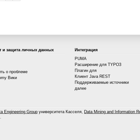
т и защита личных данных
Интеграция
PUMA
Расширение для TYPO3
s
Плагин для
ть о проблеме
Клиент Java REST
omy Вики
Поддерживаемые источники
далее
a Engineering Group
университета Касселя,
Data Mining and Information Re
.