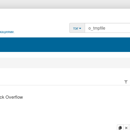
тэг
кациями.
ack Overflow
копи
у