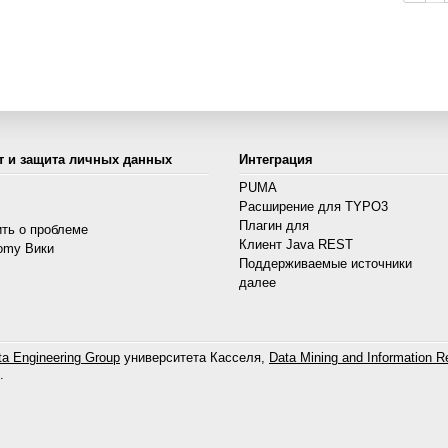
т и защита личных данных
Интеграция
PUMA
Расширение для TYPO3
s
Плагин для
ть о проблеме
Клиент Java REST
omy Вики
Поддерживаемые источники
далее
a Engineering Group
университета Касселя,
Data Mining and Information Re
.