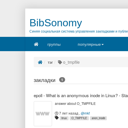
BibSonomy
Синяя социальная система управления закладками и публи
группы
популярные
тэг
o_tmpfile
закладки
1
epoll - What is an anonymous inode in Linux? - St
answer about O_TMPFILE
7 лет назад
,
@mkf
linux
O_TMPFILE
anon_inode