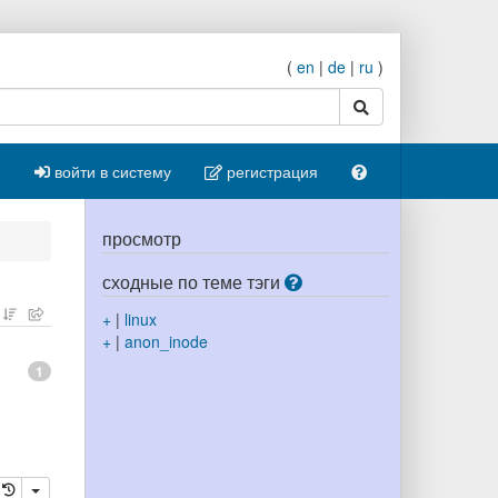
(
en
|
de
|
ru
)
поиск
войти в систему
регистрация
просмотр
сходные по теме тэги
+
|
linux
+
|
anon_inode
1
ровать
далить