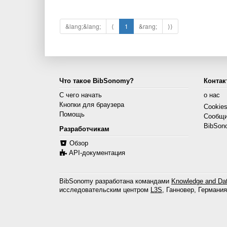
&lang;&lang;
⟨
1
&rang;
⟩⟩
Что такое BibSonomy?
Контак
С чего начать
о нас
Кнопки для браузера
Cookie
Помощь
Сообщи
BibSon
Разработчикам
Обзор
API-документация
BibSonomy разработана командами
Knowledge and Dat
исследовательским центром
L3S
, Ганновер, Германия