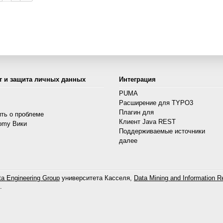
т и защита личных данных
Интеграция
PUMA
Расширение для TYPO3
s
Плагин для
ть о проблеме
Клиент Java REST
omy Вики
Поддерживаемые источники
далее
a Engineering Group
университета Касселя,
Data Mining and Information Re
.