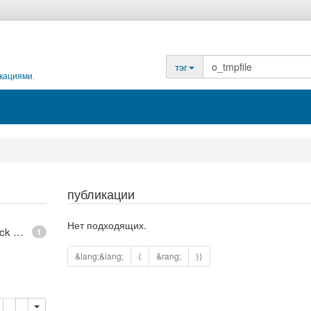
тэг
кациями.
публикации
Нет подходящих.
epoll - What is an anonymous inode in Linux? - Stack Overflow
1
&lang;&lang;
⟨
&rang;
⟩⟩
опировать
удалить