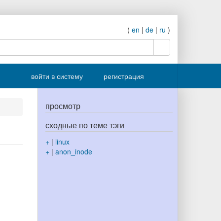
(
en
|
de
|
ru
)
поиск
войти в систему
регистрация
просмотр
сходные по теме тэги
+
|
linux
+
|
anon_inode