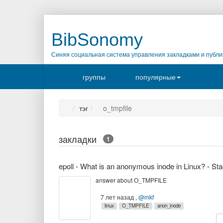
BibSonomy
Синяя социальная система управления закладками и публи
группы
популярные
тэг
o_tmpfile
закладки
1
answer about O_TMPFILE
7 лет назад
,
@mkf
linux
O_TMPFILE
anon_inode
к