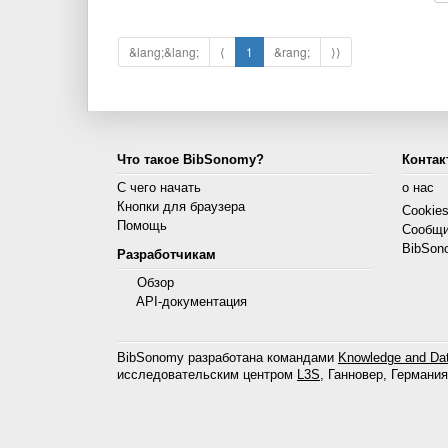
&lang;&lang;
⟨
1
&rang;
⟩⟩
Что такое BibSonomy?
Контак
С чего начать
о нас
Кнопки для браузера
Cookie
Помощь
Сообщи
BibSon
Разработчикам
Обзор
API-документация
BibSonomy разработана командами
Knowledge and Dat
исследовательским центром
L3S
, Ганновер, Германия