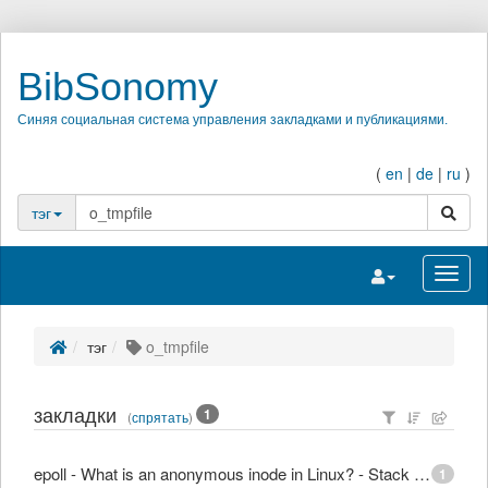
BibSonomy
Синяя социальная система управления закладками и публикациями.
(
en
|
de
|
ru
)
поиск
тэг
Переключить на
Перек
тэг
o_tmpfile
закладки
1
(
спрятать
)
epoll - What is an anonymous inode in Linux? - Stack Overflow
1