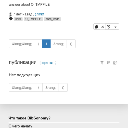
answer about O_TMPFILE
7 лет назад
,
@mkf
linux
O_TMPFILE
anon_inode
копировать
удалить
&lang;&lang;
⟨
1
&rang;
⟩⟩
публикации
(
спрятать
)
Нет подходящих.
&lang;&lang;
⟨
&rang;
⟩⟩
Что такое BibSonomy?
С чего начать