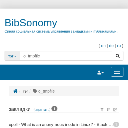
BibSonomy
Синяя социальная система управления закладками и публикациями.
(
en
|
de
|
ru
)
поиск
тэг
Переключить на
Перек
тэг
o_tmpfile
закладки
1
(
спрятать
)
epoll - What is an anonymous inode in Linux? - Stack Overflow
1