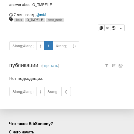
answer about O_TMPFILE
7 лет назад
,
@mkf
linux
O_TMPFILE
anon_inode
копировать
удалить
&lang;&lang;
⟨
1
&rang;
⟩⟩
публикации
(
спрятать
)
Нет подходящих.
&lang;&lang;
⟨
&rang;
⟩⟩
Что такое BibSonomy?
С чего начать