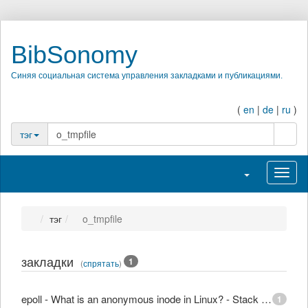
BibSonomy
Синяя социальная система управления закладками и публикациями.
(
en
|
de
|
ru
)
поиск
тэг
Переключить н
Перек
тэг
o_tmpfile
закладки
1
(
спрятать
)
epoll - What is an anonymous inode in Linux? - Stack Overflow
1