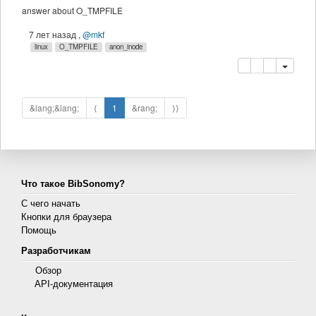
answer about O_TMPFILE
7 лет назад
,
@mkf
linux
O_TMPFILE
anon_inode
копировать
удалить
&lang;&lang;
⟨
1
&rang;
⟩⟩
Что такое BibSonomy?
С чего начать
Кнопки для браузера
Помощь
Разработчикам
Обзор
API-документация