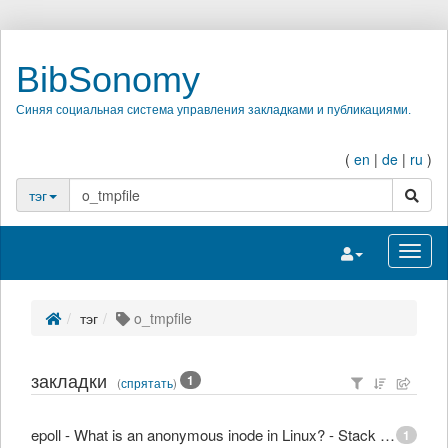
BibSonomy
Синяя социальная система управления закладками и публикациями.
(
en
|
de
|
ru
)
поиск
тэг
Переключить на
Перек
тэг
o_tmpfile
закладки
1
(
спрятать
)
epoll - What is an anonymous inode in Linux? - Stack Overflow
1