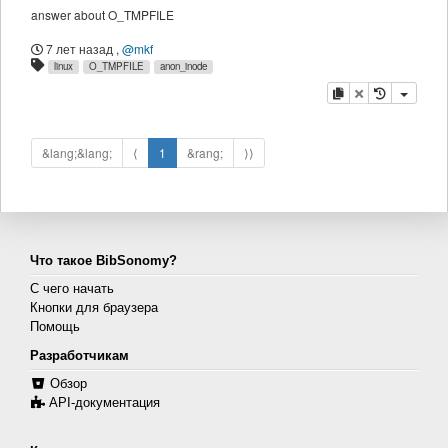
answer about O_TMPFILE
7 лет назад
,
@mkf
linux
O_TMPFILE
anon_inode
копировать
удалить
&lang;&lang;
⟨
1
&rang;
⟩⟩
Что такое BibSonomy?
С чего начать
Кнопки для браузера
Помощь
Разработчикам
Обзор
API-документация