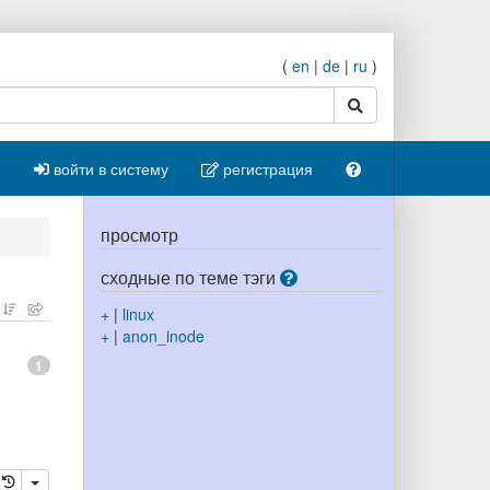
(
en
|
de
|
ru
)
поиск
войти в систему
регистрация
просмотр
сходные по теме тэги
+
|
linux
+
|
anon_inode
1
ровать
далить