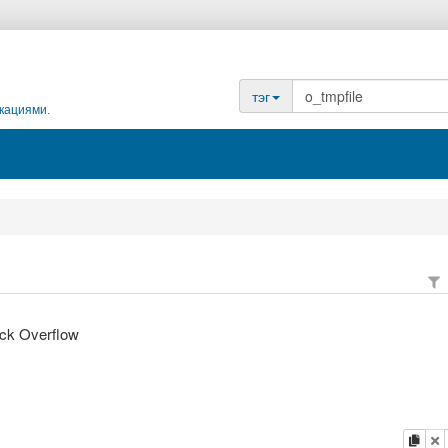
тэг
кациями.
ack Overflow
копи
у