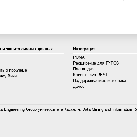
т и защита личных данных
Интеграция
PUMA
Расширение для TYPO3
s
Плагин для
ть о проблеме
Клиент Java REST
omy Вики
Поддерживаемые источники
далее
a Engineering Group
университета Касселя,
Data Mining and Information Re
.