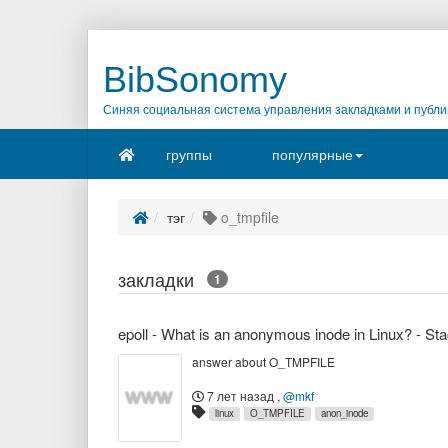
BibSonomy
Синяя социальная система управления закладками и публи
группы
популярные
тэг
o_tmpfile
закладки
1
epoll - What is an anonymous inode in Linux? - St
answer about O_TMPFILE
7 лет назад
,
@mkf
linux
O_TMPFILE
anon_inode