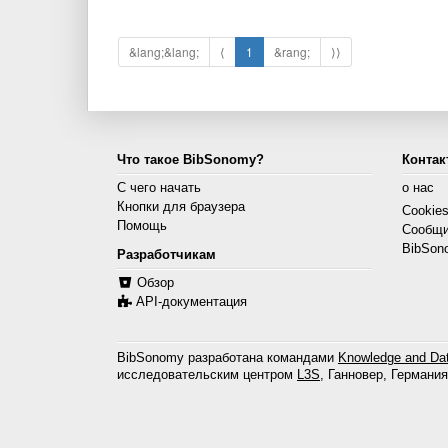
&lang;&lang;
⟨
1
&rang;
⟩⟩
Что такое BibSonomy?
Контак
С чего начать
о нас
Кнопки для браузера
Cookie
Помощь
Сообщи
BibSon
Разработчикам
Обзор
API-документация
BibSonomy разработана командами
Knowledge and Dat
исследовательским центром
L3S
, Ганновер, Германия