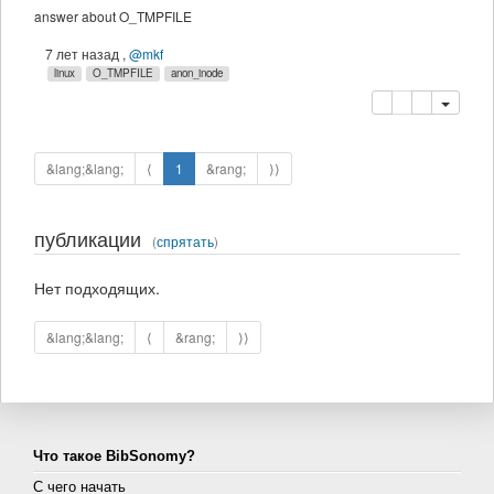
answer about O_TMPFILE
7 лет назад
,
@mkf
linux
O_TMPFILE
anon_inode
копировать
удалить
&lang;&lang;
⟨
1
&rang;
⟩⟩
публикации
(
спрятать
)
Нет подходящих.
&lang;&lang;
⟨
&rang;
⟩⟩
Что такое BibSonomy?
С чего начать