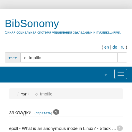
BibSonomy
Синяя социальная система управления закладками и публикациями.
(
en
|
de
|
ru
)
поиск
тэг
Переключить н
Перек
тэг
o_tmpfile
закладки
1
(
спрятать
)
epoll - What is an anonymous inode in Linux? - Stack Overflow
1