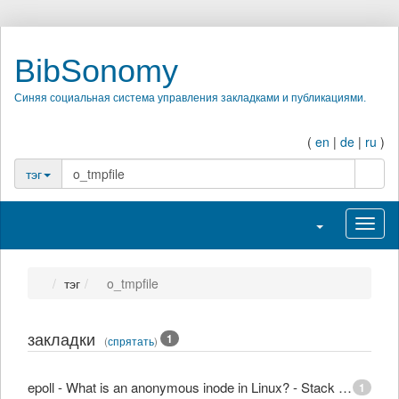
BibSonomy
Синяя социальная система управления закладками и публикациями.
(
en
|
de
|
ru
)
поиск
тэг
Переключить на
Перек
тэг
o_tmpfile
закладки
1
(
спрятать
)
epoll - What is an anonymous inode in Linux? - Stack Overflow
1