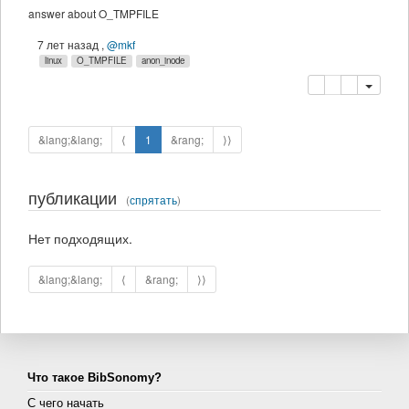
answer about O_TMPFILE
7 лет назад
,
@mkf
linux
O_TMPFILE
anon_inode
копировать
удалить
&lang;&lang;
⟨
1
&rang;
⟩⟩
публикации
(
спрятать
)
Нет подходящих.
&lang;&lang;
⟨
&rang;
⟩⟩
Что такое BibSonomy?
С чего начать