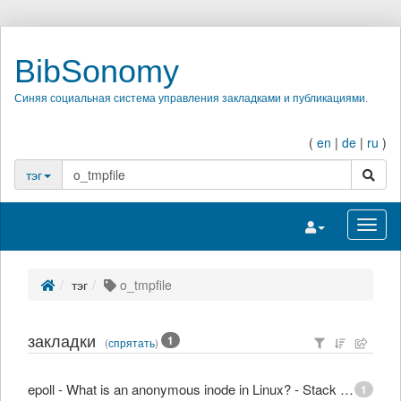
BibSonomy
Синяя социальная система управления закладками и публикациями.
(
en
|
de
|
ru
)
поиск
тэг
Переключить на
Перек
тэг
o_tmpfile
закладки
1
(
спрятать
)
epoll - What is an anonymous inode in Linux? - Stack Overflow
1