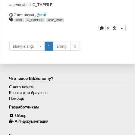
answer about O_TMPFILE
7 лет назад
,
@mkf
linux
O_TMPFILE
anon_inode
копировать
удалить
&lang;&lang;
⟨
1
&rang;
⟩⟩
Что такое BibSonomy?
С чего начать
Кнопки для браузера
Помощь
Разработчикам
Обзор
API-документация