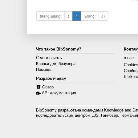
&lang;&lang;
⟨
1
&rang;
⟩⟩
Что такое BibSonomy?
Контак
С чего начать
о нас
Кнопки для браузера
Cookie
Помощь
Сообщи
BibSon
Разработчикам
Обзор
API-документация
BibSonomy разработана командами
Knowledge and Dat
исследовательским центром
L3S
, Ганновер, Германия