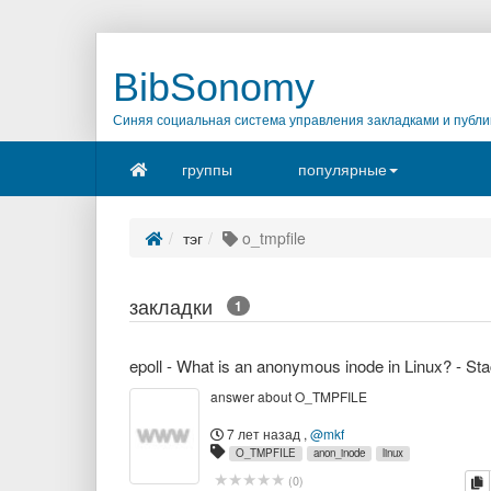
BibSonomy
Синяя социальная система управления закладками и публи
группы
популярные
тэг
o_tmpfile
закладки
1
answer about O_TMPFILE
7 лет назад
,
@mkf
O_TMPFILE
anon_inode
linux
к
(
0
)