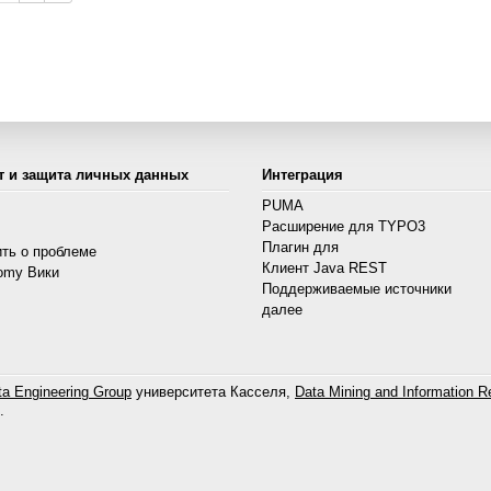
т и защита личных данных
Интеграция
PUMA
Расширение для TYPO3
s
Плагин для
ть о проблеме
Клиент Java REST
omy Вики
Поддерживаемые источники
далее
a Engineering Group
университета Касселя,
Data Mining and Information Re
.