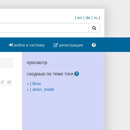
(
en
|
de
|
ru
)
поиск
войти в систему
регистрация
просмотр
сходные по теме тэги
+
|
linux
+
|
anon_inode