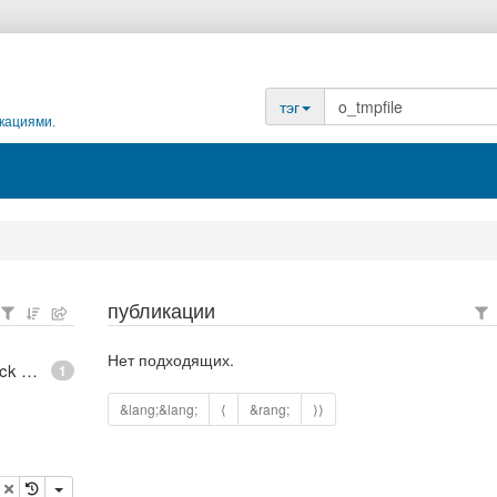
тэг
кациями.
публикации
Нет подходящих.
epoll - What is an anonymous inode in Linux? - Stack Overflow
1
&lang;&lang;
⟨
&rang;
⟩⟩
опировать
удалить