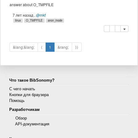
answer about O_TMPFILE
7 лет назад
,
@mkf
linux
O_TMPFILE
anon_inode
копировать
удалить
&lang;&lang;
⟨
1
&rang;
⟩⟩
Что такое BibSonomy?
С чего начать
Кнопки для браузера
Помощь
Разработчикам
Обзор
API-документация