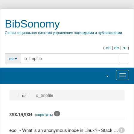
BibSonomy
Синяя социальная система управления закладками и публикациями.
(
en
|
de
|
ru
)
поиск
тэг
Переключить н
Перек
тэг
o_tmpfile
закладки
1
(
спрятать
)
epoll - What is an anonymous inode in Linux? - Stack Overflow
1