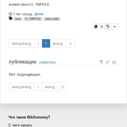
answer about O_TMPFILE
7 лет назад
,
@mkf
linux
O_TMPFILE
anon_inode
копировать
удалить
&lang;&lang;
⟨
1
&rang;
⟩⟩
публикации
(
спрятать
)
Нет подходящих.
&lang;&lang;
⟨
&rang;
⟩⟩
Что такое BibSonomy?
С чего начать