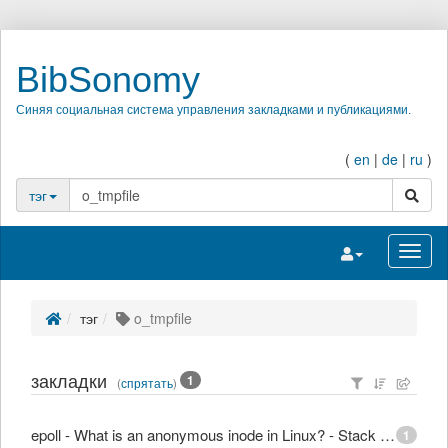
BibSonomy
Синяя социальная система управления закладками и публикациями.
(
en
|
de
|
ru
)
поиск
тэг
Переключить на
Перек
тэг
o_tmpfile
закладки
1
(
спрятать
)
epoll - What is an anonymous inode in Linux? - Stack Overflow
1