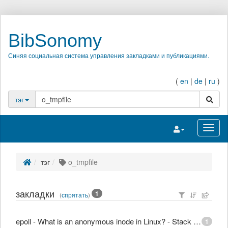
BibSonomy
Синяя социальная система управления закладками и публикациями.
(
en
|
de
|
ru
)
поиск
тэг
Переключить на
Перек
тэг
o_tmpfile
закладки
1
(
спрятать
)
epoll - What is an anonymous inode in Linux? - Stack Overflow
1