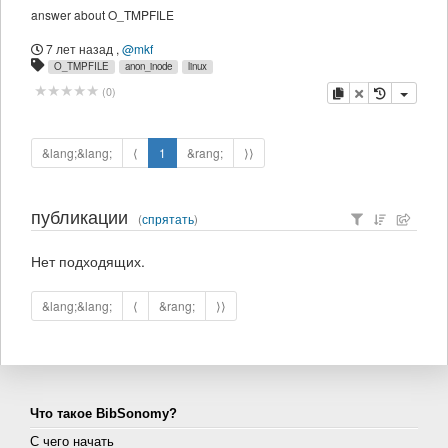
answer about O_TMPFILE
7 лет назад
,
@mkf
O_TMPFILE
anon_inode
linux
копировать
удалить
(
0
)
&lang;&lang;
⟨
1
&rang;
⟩⟩
публикации
(
спрятать
)
Нет подходящих.
&lang;&lang;
⟨
&rang;
⟩⟩
Что такое BibSonomy?
С чего начать