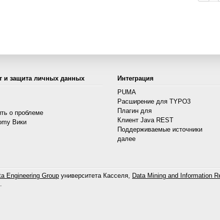
т и защита личных данных
Интеграция
PUMA
Расширение для TYPO3
s
Плагин для
ть о проблеме
Клиент Java REST
omy Вики
Поддерживаемые источники
далее
a Engineering Group
университета Касселя,
Data Mining and Information Re
.