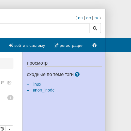
(
en
|
de
|
ru
)
поиск
войти в систему
регистрация
просмотр
сходные по теме тэги
+
|
linux
+
|
anon_inode
1
ровать
далить