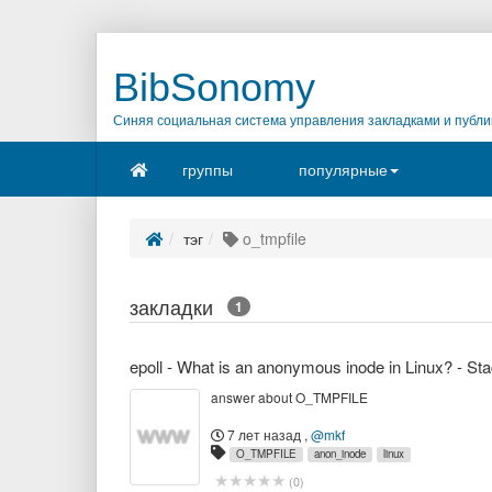
BibSonomy
Синяя социальная система управления закладками и публи
группы
популярные
тэг
o_tmpfile
закладки
1
epoll - What is an anonymous inode in Linux? - St
answer about O_TMPFILE
7 лет назад
,
@mkf
O_TMPFILE
anon_inode
linux
(
0
)