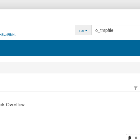
тэг
кациями.
ack Overflow
копи
у