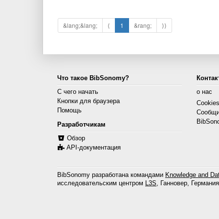
&lang;&lang;
⟨
1
&rang;
⟩⟩
Что такое BibSonomy?
Контак
С чего начать
о нас
Кнопки для браузера
Cookie
Помощь
Сообщи
BibSon
Разработчикам
Обзор
API-документация
BibSonomy разработана командами
Knowledge and Dat
исследовательским центром
L3S
, Ганновер, Германия