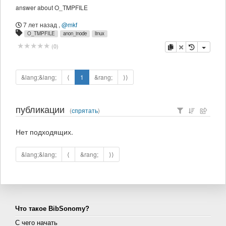
answer about O_TMPFILE
7 лет назад
,
@mkf
O_TMPFILE
anon_inode
linux
копировать
удалить
(
0
)
&lang;&lang;
⟨
1
&rang;
⟩⟩
публикации
(
спрятать
)
Нет подходящих.
&lang;&lang;
⟨
&rang;
⟩⟩
Что такое BibSonomy?
С чего начать