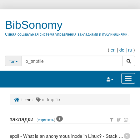
BibSonomy
Синяя социальная система управления закладками и публикациями.
(
en
|
de
|
ru
)
поиск
тэг
Переключить на
Перек
тэг
o_tmpfile
закладки
1
(
спрятать
)
epoll - What is an anonymous inode in Linux? - Stack Overflow
1