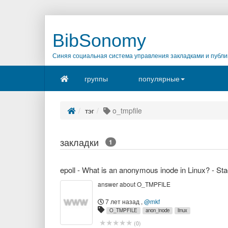
BibSonomy
Синяя социальная система управления закладками и публи
группы
популярные
тэг
o_tmpfile
закладки
1
epoll - What is an anonymous inode in Linux? - St
answer about O_TMPFILE
7 лет назад
,
@mkf
O_TMPFILE
anon_inode
linux
(
0
)