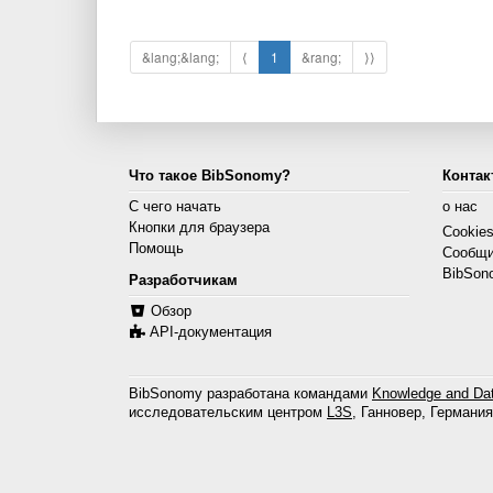
&lang;&lang;
⟨
1
&rang;
⟩⟩
Что такое BibSonomy?
Контак
С чего начать
о нас
Кнопки для браузера
Cookie
Помощь
Сообщи
BibSon
Разработчикам
Обзор
API-документация
BibSonomy разработана командами
Knowledge and Dat
исследовательским центром
L3S
, Ганновер, Германия