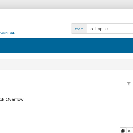
тэг
кациями.
ack Overflow
копи
у