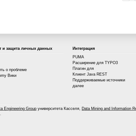
т и защита личных данных
Интеграция
PUMA
Расширение для TYPO3
s
Плагин для
ть о проблеме
Клиент Java REST
omy Вики
Поддерживаемые источники
далее
a Engineering Group
университета Касселя,
Data Mining and Information Re
.