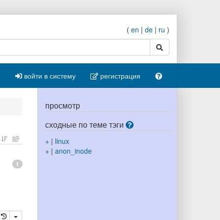
(
en
|
de
|
ru
)
поиск
войти в систему
регистрация
просмотр
сходные по теме тэги
+
|
linux
+
|
anon_inode
1
ровать
далить