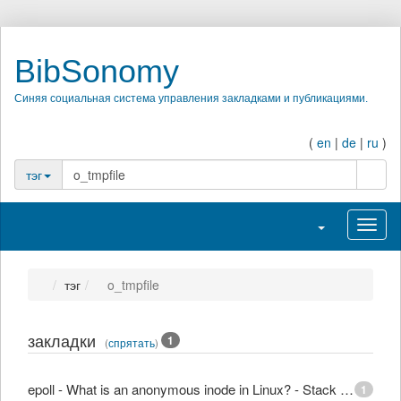
BibSonomy
Синяя социальная система управления закладками и публикациями.
(
en
|
de
|
ru
)
поиск
тэг
Переключить н
Перек
тэг
o_tmpfile
закладки
1
(
спрятать
)
epoll - What is an anonymous inode in Linux? - Stack Overflow
1