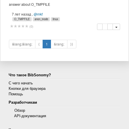
answer about O_TMPFILE
7 лет назад
,
@mkf
O_TMPFILE
anon_inode
linux
копировать
удалить
(
0
)
&lang;&lang;
⟨
1
&rang;
⟩⟩
Что такое BibSonomy?
С чего начать
Кнопки для браузера
Помощь
Разработчикам
Обзор
API-документация