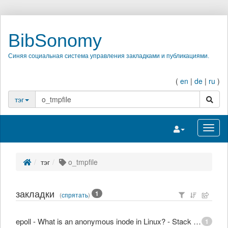
BibSonomy
Синяя социальная система управления закладками и публикациями.
(
en
|
de
|
ru
)
поиск
тэг
Переключить на
Перек
тэг
o_tmpfile
закладки
1
(
спрятать
)
epoll - What is an anonymous inode in Linux? - Stack Overflow
1