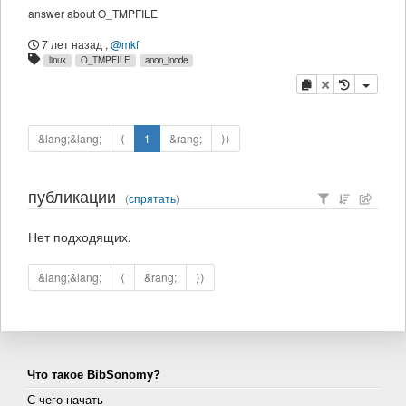
answer about O_TMPFILE
7 лет назад
,
@mkf
linux
O_TMPFILE
anon_inode
копировать
удалить
&lang;&lang;
⟨
1
&rang;
⟩⟩
публикации
(
спрятать
)
Нет подходящих.
&lang;&lang;
⟨
&rang;
⟩⟩
Что такое BibSonomy?
С чего начать