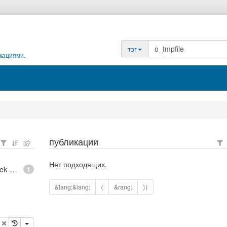
тэг
кациями.
публикации
Нет подходящих.
epoll - What is an anonymous inode in Linux? - Stack Overflow
1
&lang;&lang;
⟨
&rang;
⟩⟩
опировать
удалить