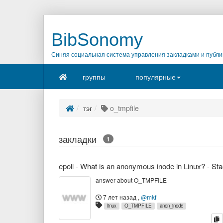
BibSonomy
Синяя социальная система управления закладками и публи
группы
популярные
тэг
o_tmpfile
закладки
1
answer about O_TMPFILE
7 лет назад
,
@mkf
linux
O_TMPFILE
anon_inode
к