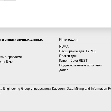
т и защита личных данных
Интеграция
PUMA
Расширение для TYPO3
s
Плагин для
ть о проблеме
Клиент Java REST
omy Вики
Поддерживаемые источники
далее
a Engineering Group
университета Касселя,
Data Mining and Information Re
.