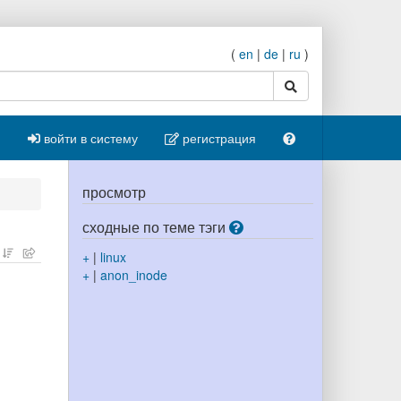
(
en
|
de
|
ru
)
поиск
войти в систему
регистрация
просмотр
сходные по теме тэги
+
|
linux
+
|
anon_inode