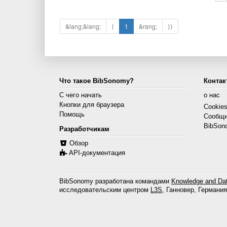
&lang;&lang;
⟨
1
&rang;
⟩⟩
Что такое BibSonomy?
Контак
С чего начать
о нас
Кнопки для браузера
Cookie
Помощь
Сообщи
BibSon
Разработчикам
Обзор
API-документация
BibSonomy разработана командами
Knowledge and Dat
исследовательским центром
L3S
, Ганновер, Германия