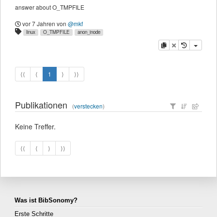
answer about O_TMPFILE
vor 7 Jahren
von
@mkf
linux
O_TMPFILE
anon_inode
Kopieren
Löschen
⟨⟨
⟨
1
⟩
⟩⟩
Publikationen
(
verstecken
)
Keine Treffer.
⟨⟨
⟨
⟩
⟩⟩
Was ist BibSonomy?
Erste Schritte