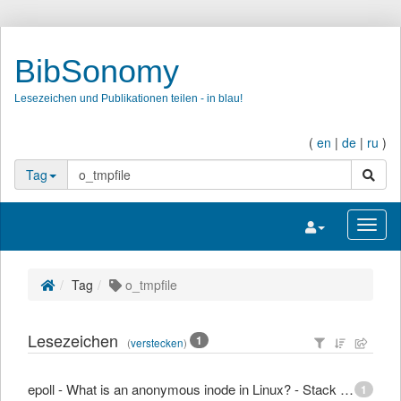
BibSonomy
Lesezeichen und Publikationen teilen - in blau!
(
en
|
de
|
ru
)
Suche
Tag
Navigation umsc
Navig
Tag
o_tmpfile
Lesezeichen
1
(
verstecken
)
epoll - What is an anonymous inode in Linux? - Stack Overflow
1