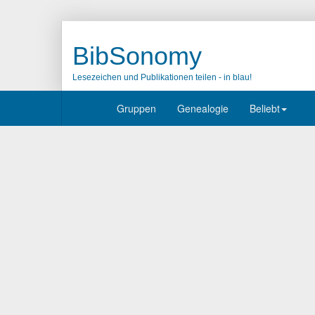
BibSonomy
Lesezeichen und Publikationen teilen - in blau!
Gruppen
Genealogie
Beliebt
Tag
o_tmpfile
Lesezeichen
1
epoll - What is an anonymous inode in Linux? - St
answer about O_TMPFILE
vor 7 Jahren
von
@mkf
linux
O_TMPFILE
anon_inode