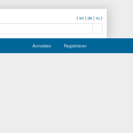
(
en
|
de
|
ru
)
Suche
Anmelden
Registrieren
Stöbern
Verwandte Tags
+
|
linux
+
|
anon_inode
1
eren
öschen