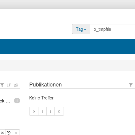
Tag
Publikationen
Keine Treffer.
epoll - What is an anonymous inode in Linux? - Stack Overflow
1
⟨⟨
⟨
⟩
⟩⟩
opieren
Löschen