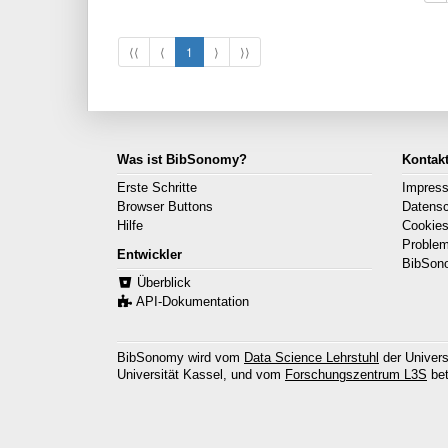
⟨⟨
⟨
1
⟩
⟩⟩
Was ist BibSonomy?
Kontak
Erste Schritte
Impres
Browser Buttons
Datens
Hilfe
Cookie
Proble
Entwickler
BibSon
Überblick
API-Dokumentation
BibSonomy wird vom
Data Science Lehrstuhl
der Univers
Universität Kassel, und vom
Forschungszentrum L3S
bet