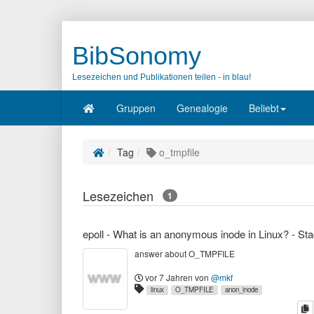
BibSonomy
Lesezeichen und Publikationen teilen - in blau!
Gruppen
Genealogie
Beliebt
Tag
o_tmpfile
Lesezeichen
1
answer about O_TMPFILE
vor 7 Jahren
von
@mkf
linux
O_TMPFILE
anon_inode
K