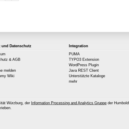
t und Datenschutz
Integration
sum
PUMA
chutz & AGB
TYPO3 Extension
s
WordPress Plugin
me melden
Java REST Client
omy Wiki
Unterstützte Kataloge
mehr
ität Würzburg, der
Information Processing and Analytics Gruppe
der Humboldt
rieben.