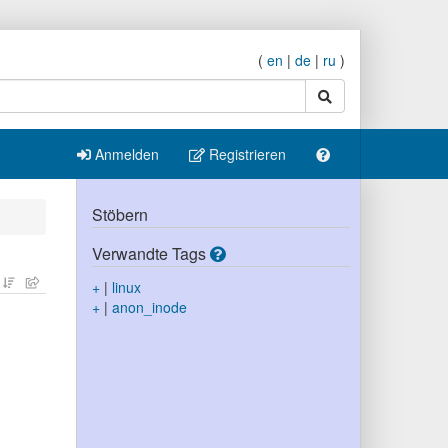
(
en
|
de
|
ru
)
Suche
Anmelden
Registrieren
Stöbern
Verwandte Tags
+
|
linux
+
|
anon_inode