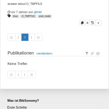
answer about O_TMPFILE
vor 7 Jahren
von
@mkf
linux
O_TMPFILE
anon_inode
Kopieren
Löschen
⟨⟨
⟨
1
⟩
⟩⟩
Publikationen
(
verstecken
)
Keine Treffer.
⟨⟨
⟨
⟩
⟩⟩
Was ist BibSonomy?
Erste Schritte