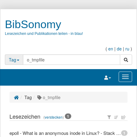
BibSonomy
Lesezeichen und Publikationen teilen - in blau!
(
en
|
de
|
ru
)
Suche
Tag
Navigation umsc
Navig
Tag
o_tmpfile
Lesezeichen
1
(
verstecken
)
epoll - What is an anonymous inode in Linux? - Stack Overflow
1