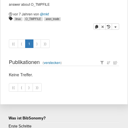
answer about O_TMPFILE
vor 7 Jahren
von
@mkf
linux
O_TMPFILE
anon_inode
Kopieren
Löschen
⟨⟨
⟨
1
⟩
⟩⟩
Publikationen
(
verstecken
)
Keine Treffer.
⟨⟨
⟨
⟩
⟩⟩
Was ist BibSonomy?
Erste Schritte