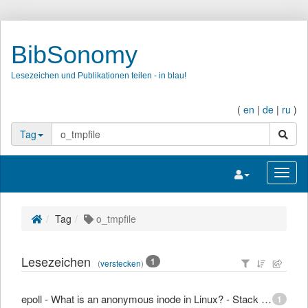
BibSonomy
Lesezeichen und Publikationen teilen - in blau!
(
en
|
de
|
ru
)
Suche
Tag
Navigation umsc
Navig
Tag
o_tmpfile
Lesezeichen
1
(
verstecken
)
epoll - What is an anonymous inode in Linux? - Stack Overflow
1