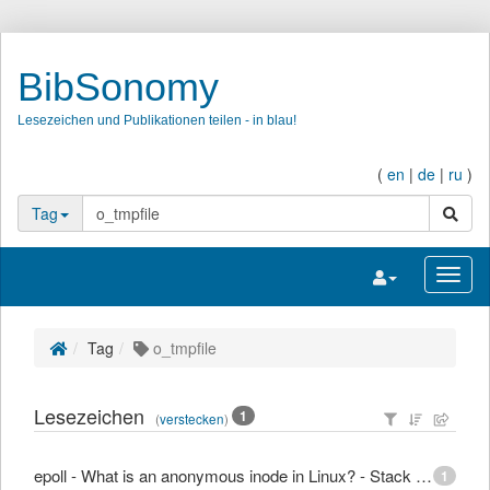
BibSonomy
Lesezeichen und Publikationen teilen - in blau!
(
en
|
de
|
ru
)
Suche
Tag
Navigation umsc
Navig
Tag
o_tmpfile
Lesezeichen
1
(
verstecken
)
epoll - What is an anonymous inode in Linux? - Stack Overflow
1