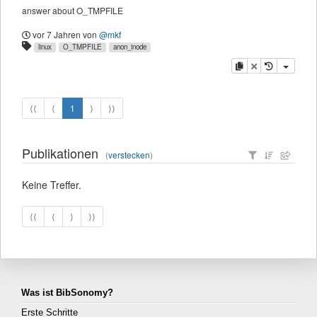
answer about O_TMPFILE
vor 7 Jahren
von
@mkf
linux
O_TMPFILE
anon_inode
Kopieren
Löschen
⟨⟨
⟨
1
⟩
⟩⟩
Publikationen
(
verstecken
)
Keine Treffer.
⟨⟨
⟨
⟩
⟩⟩
Was ist BibSonomy?
Erste Schritte