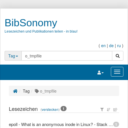
BibSonomy
Lesezeichen und Publikationen teilen - in blau!
(
en
|
de
|
ru
)
Suche
Tag
Navigation umsc
Navig
Tag
o_tmpfile
Lesezeichen
1
(
verstecken
)
epoll - What is an anonymous inode in Linux? - Stack Overflow
1