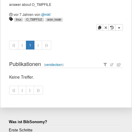
answer about O_TMPFILE
vor 7 Jahren
von
@mkf
linux
O_TMPFILE
anon_inode
Kopieren
Löschen
⟨⟨
⟨
1
⟩
⟩⟩
Publikationen
(
verstecken
)
Keine Treffer.
⟨⟨
⟨
⟩
⟩⟩
Was ist BibSonomy?
Erste Schritte