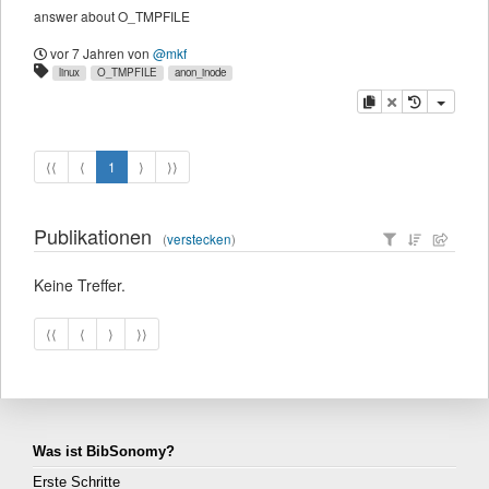
answer about O_TMPFILE
vor 7 Jahren
von
@mkf
linux
O_TMPFILE
anon_inode
Kopieren
Löschen
⟨⟨
⟨
1
⟩
⟩⟩
Publikationen
(
verstecken
)
Keine Treffer.
⟨⟨
⟨
⟩
⟩⟩
Was ist BibSonomy?
Erste Schritte