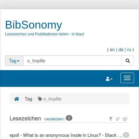
BibSonomy
Lesezeichen und Publikationen teilen - in blau!
(
en
|
de
|
ru
)
Suche
Tag
Navigation umsc
Navig
Tag
o_tmpfile
Lesezeichen
1
(
verstecken
)
epoll - What is an anonymous inode in Linux? - Stack Overflow
1