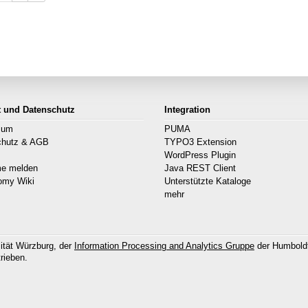
t und Datenschutz
Integration
sum
PUMA
chutz & AGB
TYPO3 Extension
s
WordPress Plugin
me melden
Java REST Client
omy Wiki
Unterstützte Kataloge
mehr
ität Würzburg, der
Information Processing and Analytics Gruppe
der Humboldt
rieben.