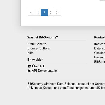
⟨⟨
⟨
1
⟩
⟩⟩
Was ist BibSonomy?
Kontak
Erste Schritte
Impres
Browser Buttons
Datens
Hilfe
Cookie
Proble
Entwickler
BibSon
Überblick
API-Dokumentation
BibSonomy wird vom
Data Science Lehrstuhl
der Univers
Universität Kassel, und vom
Forschungszentrum L3S
bet