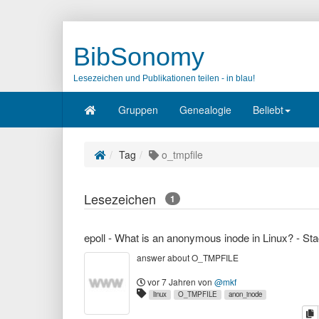
BibSonomy
Lesezeichen und Publikationen teilen - in blau!
Gruppen
Genealogie
Beliebt
Tag
o_tmpfile
Lesezeichen
1
answer about O_TMPFILE
vor 7 Jahren
von
@mkf
linux
O_TMPFILE
anon_inode
K