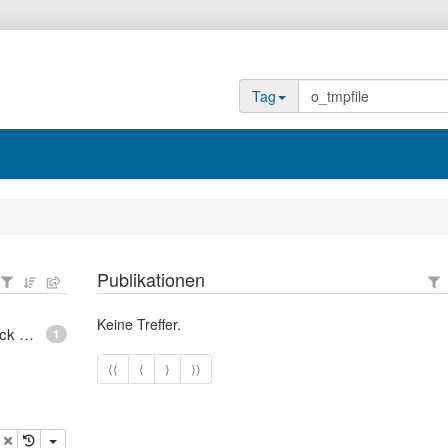
Tag
Publikationen
Keine Treffer.
epoll - What is an anonymous inode in Linux? - Stack Overflow
1
⟨⟨
⟨
⟩
⟩⟩
opieren
Löschen