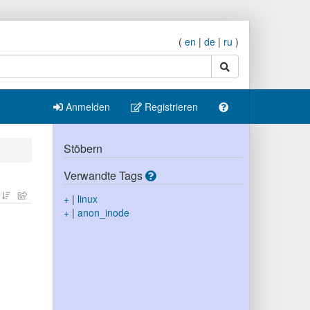
(
en
|
de
|
ru
)
Suche
Anmelden
Registrieren
Stöbern
Verwandte Tags
+
|
linux
+
|
anon_inode