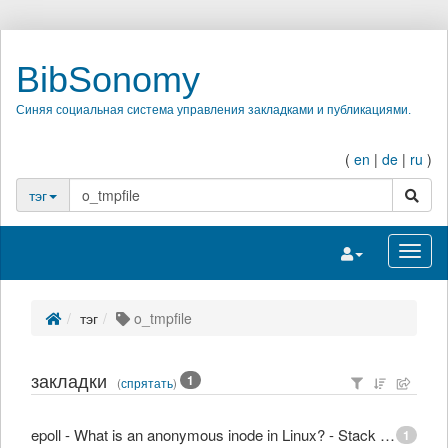
BibSonomy
Синяя социальная система управления закладками и публикациями.
(
en
|
de
|
ru
)
поиск
тэг
Переключить на
Перек
тэг
o_tmpfile
закладки
1
(
спрятать
)
epoll - What is an anonymous inode in Linux? - Stack Overflow
1