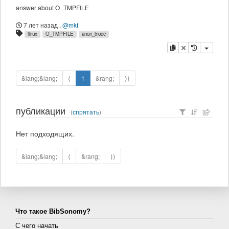
answer about O_TMPFILE
7 лет назад
,
@mkf
linux
O_TMPFILE
anon_inode
копировать
удалить
&lang;&lang;
⟨
1
&rang;
⟩⟩
публикации
(
спрятать
)
Нет подходящих.
&lang;&lang;
⟨
&rang;
⟩⟩
Что такое BibSonomy?
С чего начать