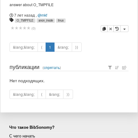
answer about O_TMPFILE
7 лет назад
,
@mkf
O_TMPFILE
anon_inode
linux
копировать
удалить
(
0
)
&lang;&lang;
⟨
1
&rang;
⟩⟩
публикации
(
спрятать
)
Нет подходящих.
&lang;&lang;
⟨
&rang;
⟩⟩
Что такое BibSonomy?
С чего начать