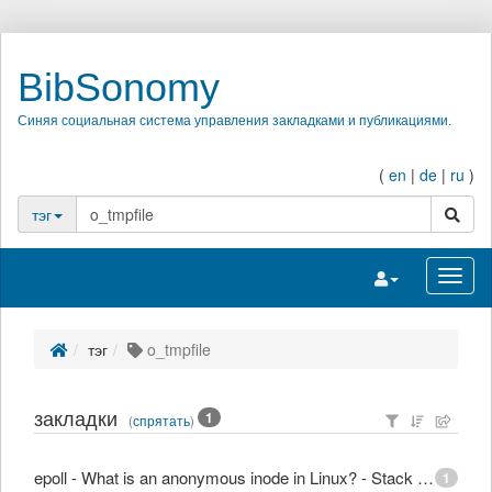
BibSonomy
Синяя социальная система управления закладками и публикациями.
(
en
|
de
|
ru
)
поиск
тэг
Переключить на
Перек
тэг
o_tmpfile
закладки
1
(
спрятать
)
epoll - What is an anonymous inode in Linux? - Stack Overflow
1