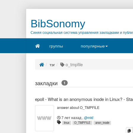
BibSonomy
Синяя социальная система управления закладками и публи
группы
популярные
тэг
o_tmpfile
закладки
1
answer about O_TMPFILE
7 лет назад
,
@mkf
linux
O_TMPFILE
anon_inode
к