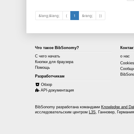
&lang;&lang;
⟨
1
&rang;
⟩⟩
Что такое BibSonomy?
Контак
С чего начать
о нас
Кнопки для браузера
Cookie
Помощь
Сообщи
BibSon
Разработчикам
Обзор
API-документация
BibSonomy разработана командами
Knowledge and Dat
исследовательским центром
L3S
, Ганновер, Германия