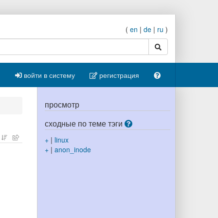
(
en
|
de
|
ru
)
поиск
войти в систему
регистрация
просмотр
сходные по теме тэги
+
|
linux
+
|
anon_inode