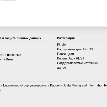
т и защита личных данных
Интеграция
PUMA
Расширение для TYPO3
s
Плагин для
ть о проблеме
Клиент Java REST
omy Вики
Поддерживаемые источники
далее
a Engineering Group
университета Касселя,
Data Mining and Information Re
.