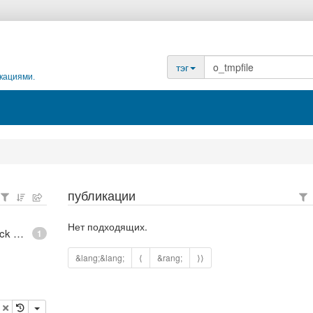
тэг
кациями.
публикации
Нет подходящих.
epoll - What is an anonymous inode in Linux? - Stack Overflow
1
&lang;&lang;
⟨
&rang;
⟩⟩
опировать
удалить