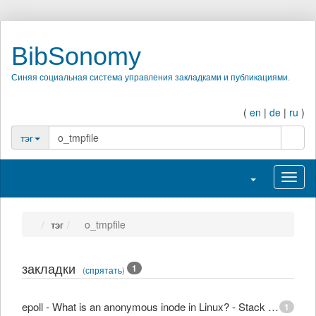
BibSonomy
Синяя социальная система управления закладками и публикациями.
(
en
|
de
|
ru
)
поиск
тэг
Переключить н
Перек
тэг
o_tmpfile
закладки
1
(
спрятать
)
epoll - What is an anonymous inode in Linux? - Stack Overflow
1