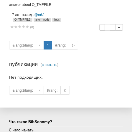
answer about O_TMPFILE
7 лет назад
,
@mkf
O_TMPFILE
anon_inode
linux
копировать
удалить
(
0
)
&lang;&lang;
⟨
1
&rang;
⟩⟩
публикации
(
спрятать
)
Нет подходящих.
&lang;&lang;
⟨
&rang;
⟩⟩
Что такое BibSonomy?
С чего начать