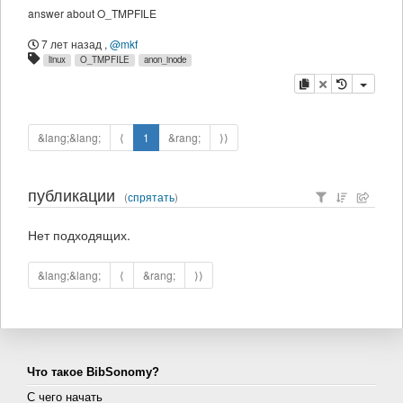
answer about O_TMPFILE
7 лет назад
,
@mkf
linux
O_TMPFILE
anon_inode
копировать
удалить
&lang;&lang;
⟨
1
&rang;
⟩⟩
публикации
(
спрятать
)
Нет подходящих.
&lang;&lang;
⟨
&rang;
⟩⟩
Что такое BibSonomy?
С чего начать