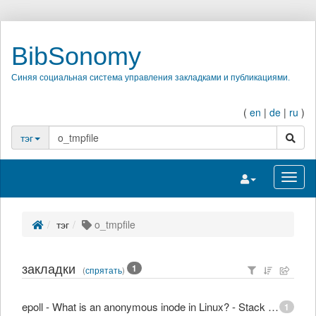
BibSonomy
Синяя социальная система управления закладками и публикациями.
(
en
|
de
|
ru
)
поиск
тэг
Переключить на
Перек
тэг
o_tmpfile
закладки
1
(
спрятать
)
epoll - What is an anonymous inode in Linux? - Stack Overflow
1