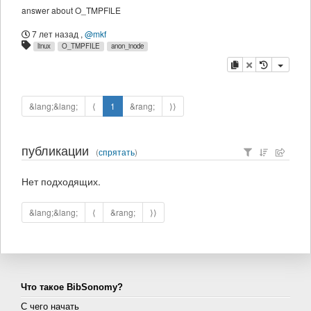
answer about O_TMPFILE
7 лет назад
,
@mkf
linux
O_TMPFILE
anon_inode
копировать
удалить
&lang;&lang;
⟨
1
&rang;
⟩⟩
публикации
(
спрятать
)
Нет подходящих.
&lang;&lang;
⟨
&rang;
⟩⟩
Что такое BibSonomy?
С чего начать