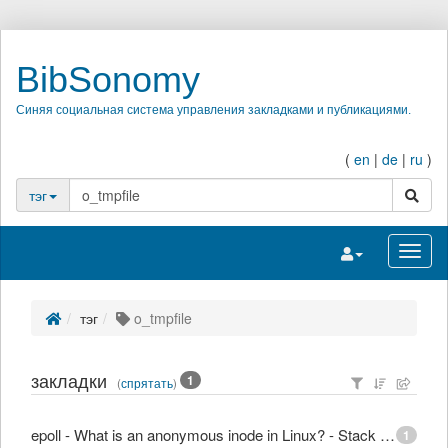
BibSonomy
Синяя социальная система управления закладками и публикациями.
(
en
|
de
|
ru
)
поиск
тэг
Переключить на
Перек
тэг
o_tmpfile
закладки
1
(
спрятать
)
epoll - What is an anonymous inode in Linux? - Stack Overflow
1