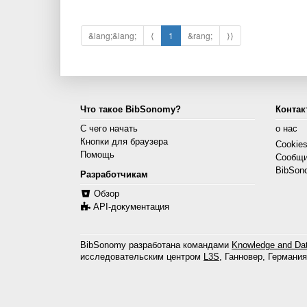
&lang;&lang;
⟨
1
&rang;
⟩⟩
Что такое BibSonomy?
Контак
С чего начать
о нас
Кнопки для браузера
Cookie
Помощь
Сообщи
BibSon
Разработчикам
Обзор
API-документация
BibSonomy разработана командами
Knowledge and Dat
исследовательским центром
L3S
, Ганновер, Германия