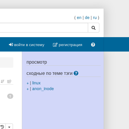
(
en
|
de
|
ru
)
поиск
войти в систему
регистрация
просмотр
сходные по теме тэги
+
|
linux
+
|
anon_inode
1
ровать
далить