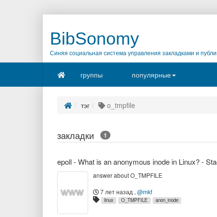
BibSonomy
Синяя социальная система управления закладками и публи
группы
популярные
тэг
o_tmpfile
закладки
1
epoll - What is an anonymous inode in Linux? - St
answer about O_TMPFILE
7 лет назад
,
@mkf
linux
O_TMPFILE
anon_inode