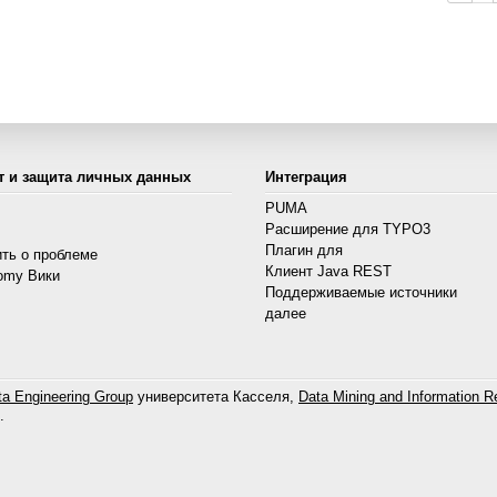
т и защита личных данных
Интеграция
PUMA
Расширение для TYPO3
s
Плагин для
ть о проблеме
Клиент Java REST
omy Вики
Поддерживаемые источники
далее
a Engineering Group
университета Касселя,
Data Mining and Information Re
.