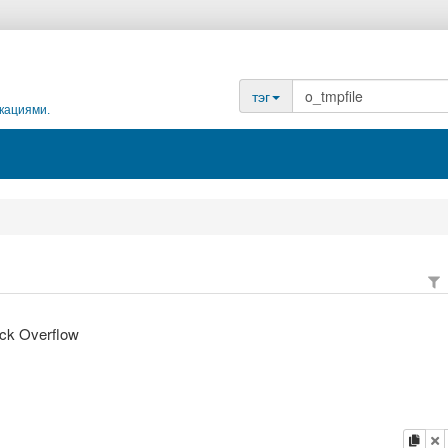
тэг
кациями.
ack Overflow
копи
у