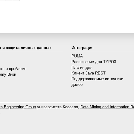
т и защита личных данных
Интеграция
PUMA
Расширение для TYPO3
s
Плагин для
ть о проблеме
Клиент Java REST
omy Вики
Поддерживаемые источники
далее
a Engineering Group
университета Касселя,
Data Mining and Information Re
.