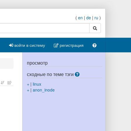
(
en
|
de
|
ru
)
поиск
войти в систему
регистрация
просмотр
сходные по теме тэги
+
|
linux
+
|
anon_inode