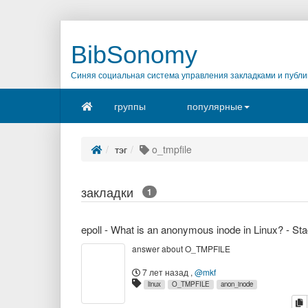
BibSonomy
Синяя социальная система управления закладками и публи
группы
популярные
тэг
o_tmpfile
закладки
1
answer about O_TMPFILE
7 лет назад
,
@mkf
linux
O_TMPFILE
anon_inode
к