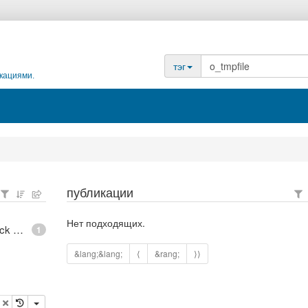
тэг
кациями.
публикации
Нет подходящих.
epoll - What is an anonymous inode in Linux? - Stack Overflow
1
&lang;&lang;
⟨
&rang;
⟩⟩
опировать
удалить