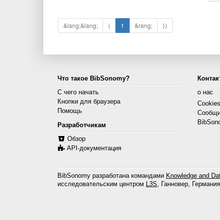
&lang;&lang;
⟨
1
&rang;
⟩⟩
Что такое BibSonomy?
Контак
С чего начать
о нас
Кнопки для браузера
Cookie
Помощь
Сообщи
BibSon
Разработчикам
Обзор
API-документация
BibSonomy разработана командами
Knowledge and Dat
исследовательским центром
L3S
, Ганновер, Германия