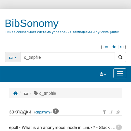
BibSonomy
Синяя социальная система управления закладками и публикациями.
(
en
|
de
|
ru
)
поиск
тэг
Переключить на
Перек
тэг
o_tmpfile
закладки
1
(
спрятать
)
epoll - What is an anonymous inode in Linux? - Stack Overflow
1