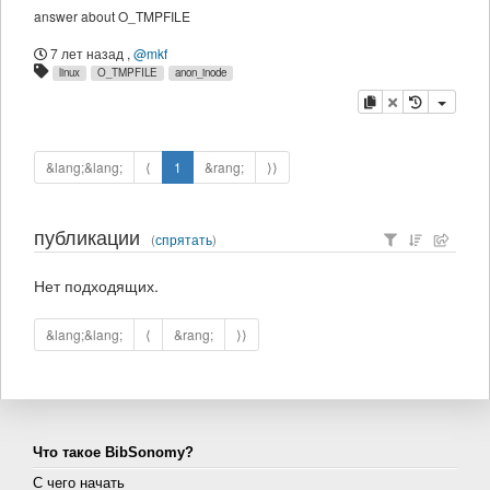
answer about O_TMPFILE
7 лет назад
,
@mkf
linux
O_TMPFILE
anon_inode
копировать
удалить
&lang;&lang;
⟨
1
&rang;
⟩⟩
публикации
(
спрятать
)
Нет подходящих.
&lang;&lang;
⟨
&rang;
⟩⟩
Что такое BibSonomy?
С чего начать