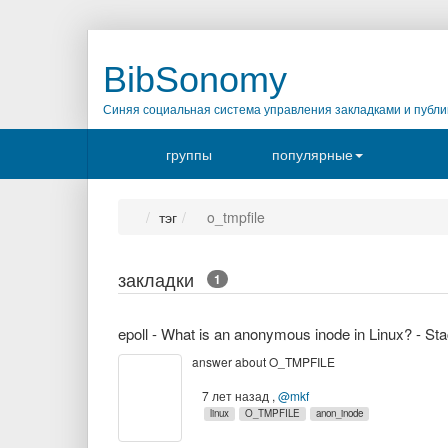
BibSonomy
Синяя социальная система управления закладками и публи
группы
популярные
тэг
o_tmpfile
закладки
1
epoll - What is an anonymous inode in Linux? - St
answer about O_TMPFILE
7 лет назад
,
@mkf
linux
O_TMPFILE
anon_inode