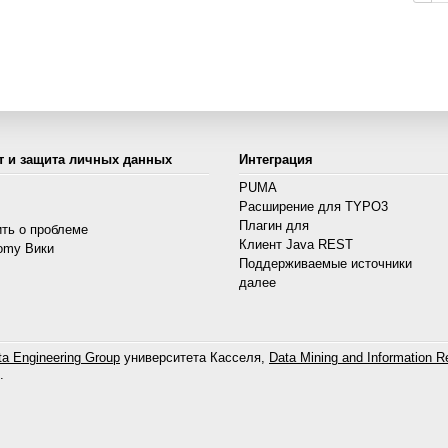
т и защита личных данных
Интеграция
PUMA
Расширение для TYPO3
s
Плагин для
ть о проблеме
Клиент Java REST
omy Вики
Поддерживаемые источники
далее
a Engineering Group
университета Касселя,
Data Mining and Information Re
.