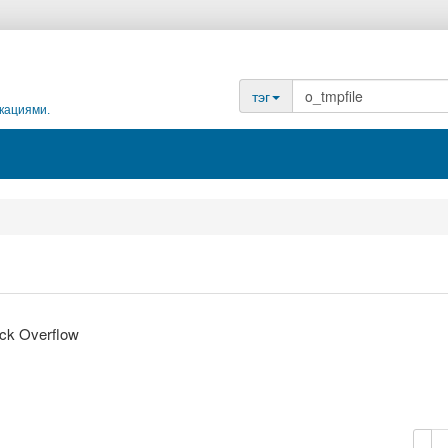
тэг
кациями.
ack Overflow
копи
у