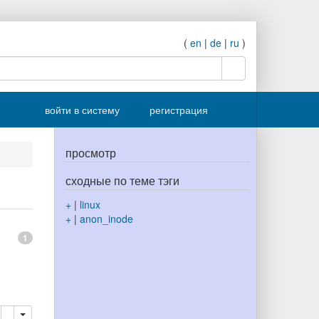
(
en
|
de
|
ru
)
поиск
войти в систему
регистрация
просмотр
сходные по теме тэги
+
|
linux
+
|
anon_inode
1
ровать
далить