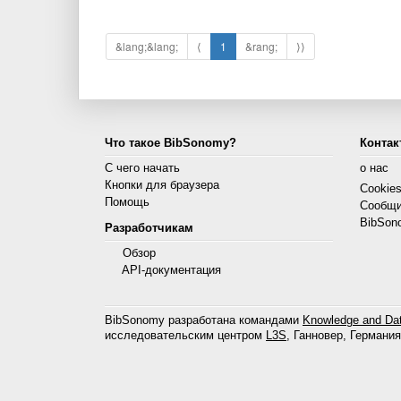
&lang;&lang;
⟨
1
&rang;
⟩⟩
Что такое BibSonomy?
Контак
С чего начать
о нас
Кнопки для браузера
Cookie
Помощь
Сообщи
BibSon
Разработчикам
Обзор
API-документация
BibSonomy разработана командами
Knowledge and Dat
исследовательским центром
L3S
, Ганновер, Германия