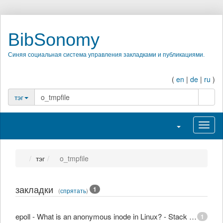
BibSonomy
Синяя социальная система управления закладками и публикациями.
(
en
|
de
|
ru
)
поиск
тэг
Переключить на
Перек
тэг
o_tmpfile
закладки
1
(
спрятать
)
epoll - What is an anonymous inode in Linux? - Stack Overflow
1