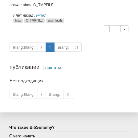
answer about O_TMPFILE
7 лет назад
,
@mkf
linux
O_TMPFILE
anon_inode
копировать
удалить
&lang;&lang;
⟨
1
&rang;
⟩⟩
публикации
(
спрятать
)
Нет подходящих.
&lang;&lang;
⟨
&rang;
⟩⟩
Что такое BibSonomy?
С чего начать