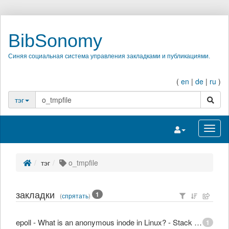
BibSonomy
Синяя социальная система управления закладками и публикациями.
(
en
|
de
|
ru
)
поиск
тэг
Переключить на
Перек
тэг
o_tmpfile
закладки
1
(
спрятать
)
epoll - What is an anonymous inode in Linux? - Stack Overflow
1