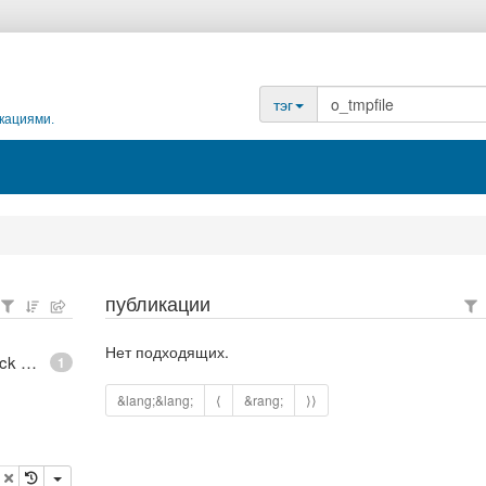
тэг
кациями.
публикации
Нет подходящих.
epoll - What is an anonymous inode in Linux? - Stack Overflow
1
&lang;&lang;
⟨
&rang;
⟩⟩
опировать
удалить