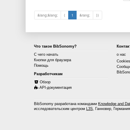
&lang;&lang;
⟨
1
&rang;
⟩⟩
Что такое BibSonomy?
Контак
С чего начать
о нас
Кнопки для браузера
Cookie
Помощь
Сообщи
BibSon
Разработчикам
Обзор
API-документация
BibSonomy разработана командами
Knowledge and Dat
исследовательским центром
L3S
, Ганновер, Германия