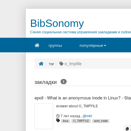
BibSonomy
Синяя социальная система управления закладками и публи
группы
популярные
тэг
o_tmpfile
закладки
1
answer about O_TMPFILE
7 лет назад
,
@mkf
linux
O_TMPFILE
anon_inode
к