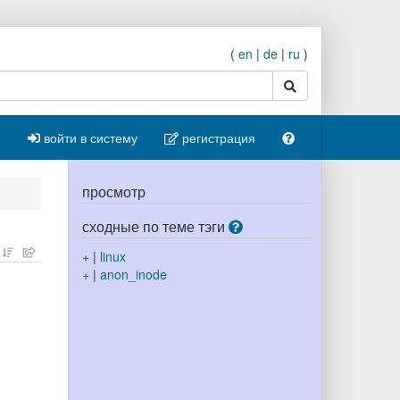
(
en
|
de
|
ru
)
поиск
войти в систему
регистрация
просмотр
сходные по теме тэги
+
|
linux
+
|
anon_inode