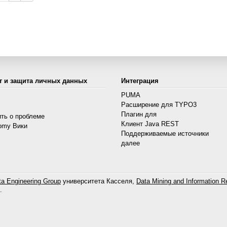
т и защита личных данных
Интеграция
PUMA
Расширение для TYPO3
s
Плагин для
ть о проблеме
Клиент Java REST
omy Вики
Поддерживаемые источники
далее
a Engineering Group
университета Касселя,
Data Mining and Information Re
.