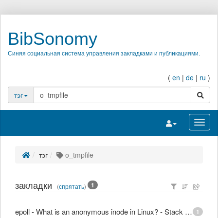
BibSonomy
Синяя социальная система управления закладками и публикациями.
(
en
|
de
|
ru
)
поиск
тэг
Переключить на
Перек
тэг
o_tmpfile
закладки
1
(
спрятать
)
epoll - What is an anonymous inode in Linux? - Stack Overflow
1