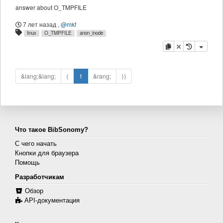
answer about O_TMPFILE
7 лет назад
,
@mkf
linux
O_TMPFILE
anon_inode
копировать
удалить
&lang;&lang;
⟨
1
&rang;
⟩⟩
Что такое BibSonomy?
С чего начать
Кнопки для браузера
Помощь
Разработчикам
Обзор
API-документация